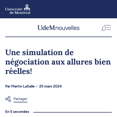
Aller
au
contenu
Aller
au
menu
Une simulation de
négociation aux allures bien
réelles!
Par
Martin LaSalle
25 mars 2024
En 5 secondes