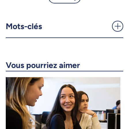
Une simulation de négociation
aux allures bien réelles! -
UdeMnouvelles
Mots-clés
X.com
Facebook
Courriel
LinkedIn
Vous pourriez aimer
Copier le lien