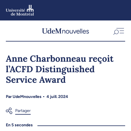
Aller
au
contenu
Aller
au
menu
Anne Charbonneau reçoit
l’ACFD Distinguished
Service Award
Par
UdeMnouvelles
4 juill. 2024
En 5 secondes