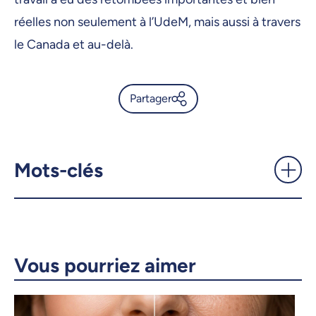
réelles non seulement à l’UdeM, mais aussi à travers
le Canada et au-delà.
Partager
Anne Charbonneau reçoit
l’ACFD Distinguished Service
Award - UdeMnouvelles
Mots-clés
X.com
Facebook
Courriel
LinkedIn
Vous pourriez aimer
Copier le lien