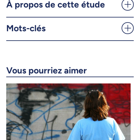
À propos de cette étude
UdeMnouvelles
Mots-clés
X.com
Facebook
Courriel
LinkedIn
Copier le lien
Vous pourriez aimer