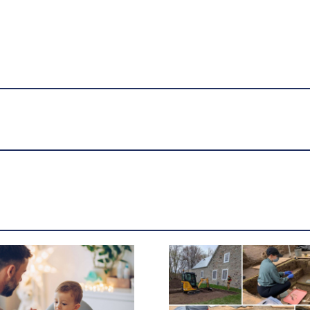
Violence à l’écran: quelles
conséquences sur les enfants
qui y sont exposés? -
UdeMnouvelles
X.com
Facebook
Courriel
LinkedIn
Copier le lien