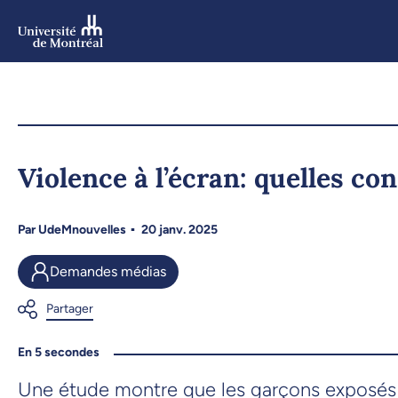
Aller
au
contenu
Aller
au
menu
Violence à l’écran: quelles co
Par
UdeMnouvelles
20 janv. 2025
Demandes médias
En 5 secondes
Une étude montre que les garçons exposés à