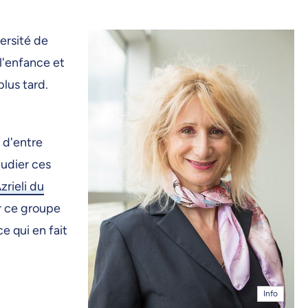
ersité de
l'enfance et
lus tard.
 d'entre
tudier ces
rieli du
r ce groupe
e qui en fait
Info