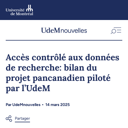
Aller
au
contenu
Aller
au
menu
Accès contrôlé aux données
de recherche: bilan du
projet pancanadien piloté
par l’UdeM
Par
UdeMnouvelles
14 mars 2025