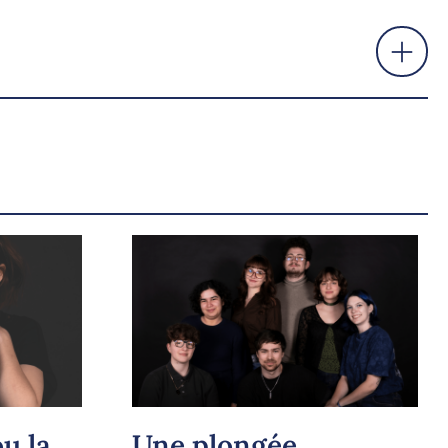
u la
Une plongée