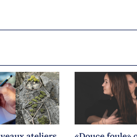
création: un nouveau rendez-
vous à l’Université de
Montréal - UdeMnouvelles
X.com
Facebook
Courriel
LinkedIn
Copier le lien
veaux ateliers
«Douce foule» o