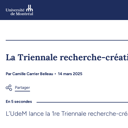
Aller
au
contenu
Aller
au
menu
La Triennale recherche-créat
Par
Camille Carrier Belleau
14 mars 2025
En 5 secondes
L’UdeM lance la 1re Triennale recherche-créa