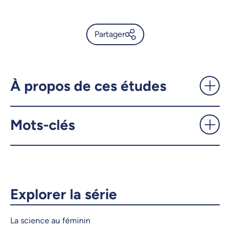
Partager
Les femmes qui se portent
candidates: une chance
électorale à saisir! -
À propos de ces études
UdeMnouvelles
Mots-clés
X.com
Facebook
Courriel
LinkedIn
Copier le lien
Explorer la série
La science au féminin