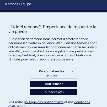
À propos / Équipe
Nous joindre
S’abonner
L’UdeM reconnaît l’importance de respecter la
vie privée
L’utilisation de témoins nous permet d’améliorer et de
personnaliser votre expérience Web. Certains témoins sont
obligatoires pour assurer le fonctionnement et la sécurité du
site Web, alors que d’autres enregistrent vos préférences.
En acceptant tout, vous consentez à notre utilisation de
témoins pour mieux répondre à vos besoins.
Bureau des communications et
des relations publiques
Personnaliser les
>
témoins
3744, rue Jean-Brillant, bureau 490
Montréal (Québec) H3T 1P1
Tout refuser
Tout accepter
Confidentialité
Conditions d’utilisation
Voir notre
politique de confidentialité
et nos
conditions
Paramètres des témoins
d’utilisation
.