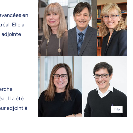
 avancées en
éal. Elle a
 adjointe
herche
l. Il a été
ur adjoint à
Info