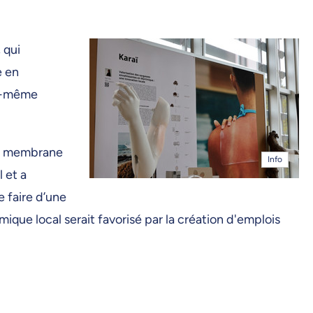
 qui
e en
lle-même
une membrane
Info
 et a
 faire d’une
ue local serait favorisé par la création d'emplois