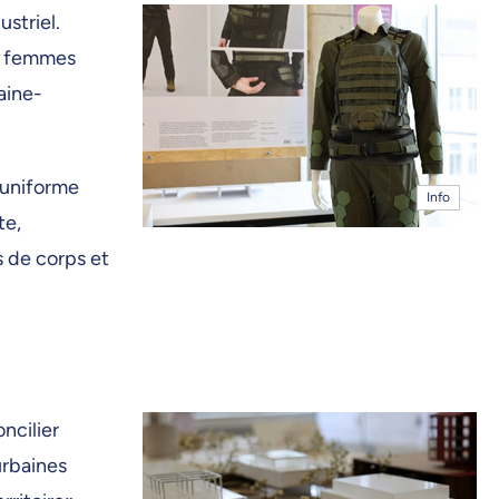
striel.
rs femmes
aine-
’uniforme
Info
te,
s de corps et
oncilier
urbaines