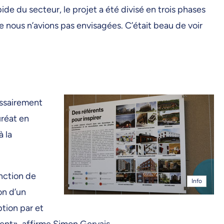
ide du secteur, le projet a été divisé en trois phases
e nous n’avions pas envisagées. C’était beau de voir
essairement
uréat en
 la
onction de
Info
ion d’un
ption par et
nent», affirme Simon Gervais.