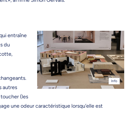
qui entraîne
es du
cotte,
 changeants.
Info
s autres
 toucher (les
gage une odeur caractéristique lorsqu’elle est