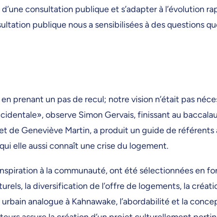
’une consultation publique et s’adapter à l’évolution rap
ltation publique nous a sensibilisées à des questions qu
 en prenant un pas de recul; notre vision n’était pas néc
ccidentale», observe Simon Gervais, finissant au baccala
 de Geneviève Martin, a produit un guide de référents à
elle aussi connaît une crise du logement.
’inspiration à la communauté, ont été sélectionnées en f
turels, la diversification de l’offre de logements, la créat
 urbain analogue à Kahnawake, l’abordabilité et la conce
eurs assure la création d’un projet culturellement perti