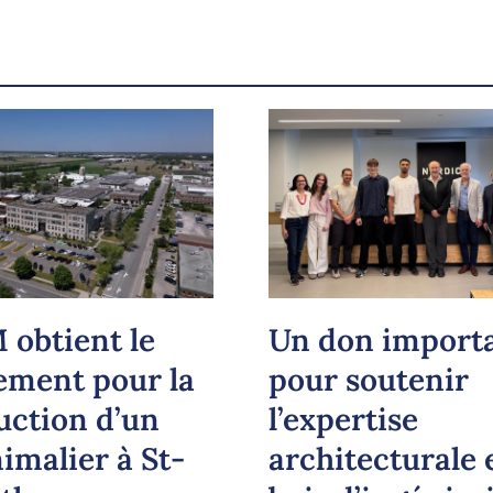
Courriel
LinkedIn
Copier le lien
 obtient le
Un don import
ement pour la
pour soutenir
uction d’un
l’expertise
imalier à St-
architecturale 