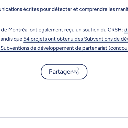
ications écrites pour détecter et comprendre les mani
té de Montréal ont également reçu un soutien du CRSH:
d
 tandis que
54 projets ont obtenu des Subventions de d
es Subventions de développement de partenariat (concou
Partager
Plus de 23 M$ en subventions
du CRSH pour l’UdeM -
UdeMnouvelles
X.com
Facebook