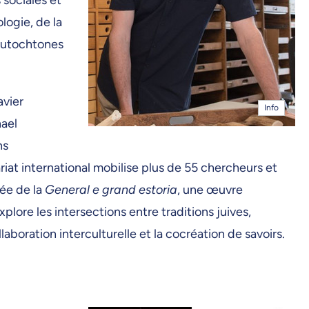
logie, de la
 autochtones
avier
Info
hael
ns
iat international mobilise plus de 55 chercheurs et
tée de la
General e grand estoria
, une œuvre
plore les intersections entre traditions juives,
boration interculturelle et la cocréation de savoirs.