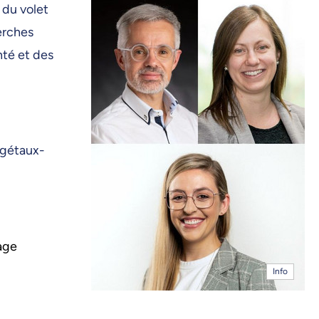
 du volet
erches
nté et des
végétaux-
age
Info