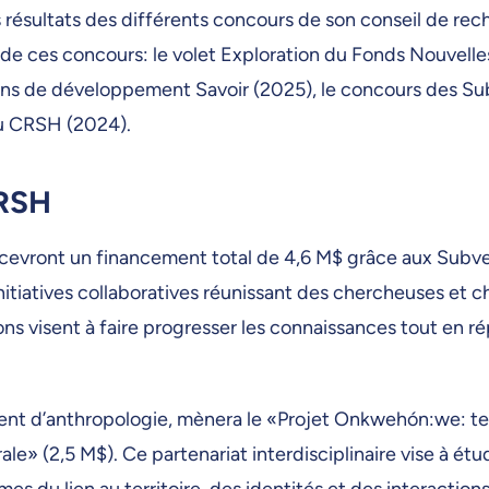
ésultats des différents concours de son conseil de rec
 de ces concours: le volet Exploration du Fonds Nouvelle
ns de développement Savoir (2025), le concours des Sub
u CRSH (2024).
CRSH
ecevront un financement total de 4,6 M$ grâce aux Subv
nitiatives collaboratives réunissant des chercheuses et c
ons visent à faire progresser les connaissances tout en r
ent d’anthropologie, mènera le «Projet Onkwehón:we: ter
le» (2,5 M$). Ce partenariat interdisciplinaire vise à étudi
es du lien au territoire, des identités et des interactions