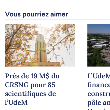
Vous pourriez aimer
Près de 19 M$ du
L’UdeM
CRSNG pour 85
financ
scientifiques de
constr
l’UdeM
pôle an