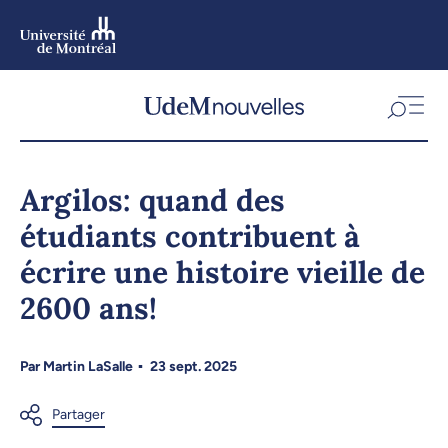
Aller
au
contenu
Aller
au
menu
Argilos: quand des
étudiants contribuent à
écrire une histoire vieille de
2600 ans!
Par
Martin LaSalle
23 sept. 2025