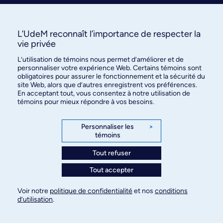
Partager
L’UdeM reconnaît l’importance de respecter la
vie privée
Argilos: quand des étudiants
L’utilisation de témoins nous permet d’améliorer et de
contribuent à écrire une
personnaliser votre expérience Web. Certains témoins sont
histoire vieille de 2600 ans! -
obligatoires pour assurer le fonctionnement et la sécurité du
Mots-clés
UdeMnouvelles
site Web, alors que d’autres enregistrent vos préférences.
En acceptant tout, vous consentez à notre utilisation de
témoins pour mieux répondre à vos besoins.
X.com
Facebook
Personnaliser les
>
témoins
Courriel
LinkedIn
Vous pourriez aimer
Tout refuser
Tout accepter
Copier le lien
Voir notre
politique de confidentialité
et nos
conditions
d’utilisation
.