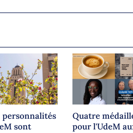
X.com
Facebook
Courriel
LinkedIn
Copier le lien
 personnalités
Quatre médaill
deM sont
pour l'UdeM au