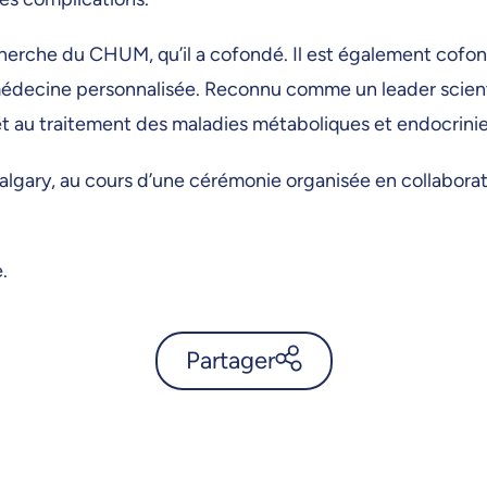
echerche du CHUM, qu’il a cofondé. Il est également c
édecine personnalisée. Reconnu comme un leader scientifi
n et au traitement des maladies métaboliques et endocrin
6 à Calgary, au cours d’une cérémonie organisée en collab
.
Partager
Pavel Hamet sera intronisé au
Temple de la renommée
médicale canadienne 2026 -
UdeMnouvelles