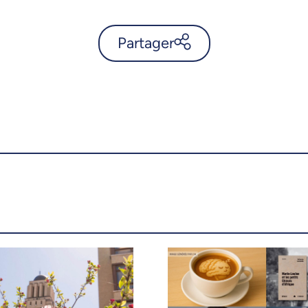
Partager
Deux finissantes de l’UdeM
reçoivent des prix Cardozo-
Coderre - UdeMnouvelles
X.com
Facebook
Courriel
LinkedIn
Copier le lien