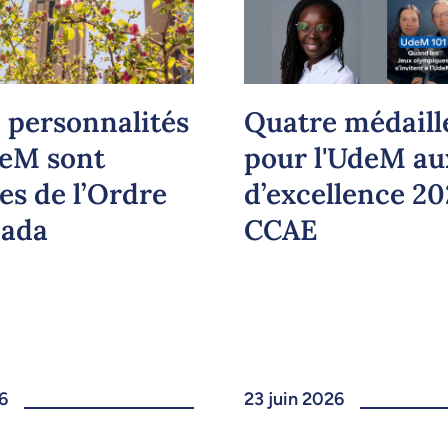
 personnalités
Quatre médaill
deM sont
pour l'UdeM au
es de l’Ordre
d’excellence 2
nada
CCAE
6
23 juin 2026