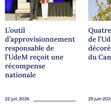
L’outil
Quatre
d’approvisionnement
de l’U
responsable de
décoré
l’UdeM reçoit une
du Ca
récompense
nationale
22 juil. 2026
29 juin 202