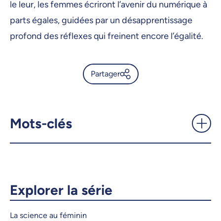
le leur, les femmes écriront l’avenir du numérique à
parts égales, guidées par un désapprentissage
profond des réflexes qui freinent encore l’égalité.
Partager
Soutenir les femmes en
informatique: le pari de Samy
Bengio et Elaine McMurray -
Mots-clés
UdeMnouvelles
X.com
Facebook
Courriel
LinkedIn
Explorer la série
Copier le lien
La science au féminin