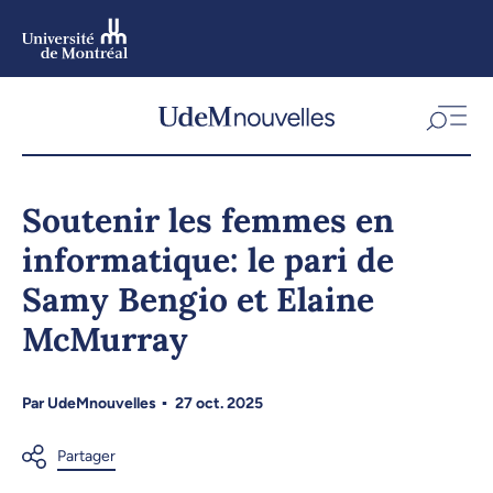
Aller
au
contenu
Aller
au
menu
Soutenir les femmes en
informatique: le pari de
Samy Bengio et Elaine
McMurray
Par
UdeMnouvelles
27 oct. 2025