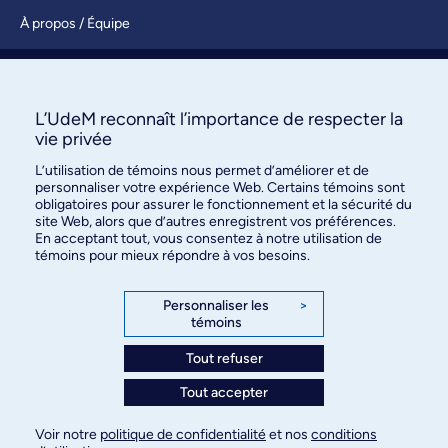
À propos / Équipe
Nous joindre
S’abonner
L’UdeM reconnaît l’importance de respecter la
vie privée
L’utilisation de témoins nous permet d’améliorer et de
personnaliser votre expérience Web. Certains témoins sont
obligatoires pour assurer le fonctionnement et la sécurité du
site Web, alors que d’autres enregistrent vos préférences.
En acceptant tout, vous consentez à notre utilisation de
témoins pour mieux répondre à vos besoins.
Bureau des communications et
des relations publiques
Personnaliser les
>
témoins
3744, rue Jean-Brillant, bureau 490
Montréal (Québec) H3T 1P1
Tout refuser
Tout accepter
Confidentialité
Conditions d’utilisation
Voir notre
politique de confidentialité
et nos
conditions
Paramètres des témoins