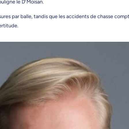
ouligne le D
r
Moisan.
ures par balle, tandis que les accidents de chasse compt
ertitude.