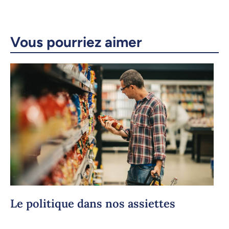
Courriel
LinkedIn
Vous pourriez aimer
Copier le lien
Le politique dans nos assiettes