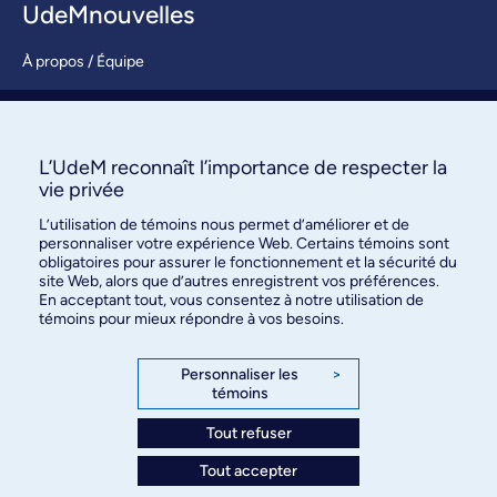
UdeMnouvelles
À propos / Équipe
Nous joindre
S’abonner
L’UdeM reconnaît l’importance de respecter la
vie privée
L’utilisation de témoins nous permet d’améliorer et de
personnaliser votre expérience Web. Certains témoins sont
obligatoires pour assurer le fonctionnement et la sécurité du
site Web, alors que d’autres enregistrent vos préférences.
En acceptant tout, vous consentez à notre utilisation de
témoins pour mieux répondre à vos besoins.
Bureau des communications et
des relations publiques
Personnaliser les
>
témoins
3744, rue Jean-Brillant, bureau 490
Montréal (Québec) H3T 1P1
Tout refuser
Tout accepter
Confidentialité