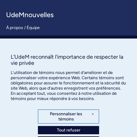
UdeMnouvelles
À propos / Équipe
Nous joindre
S’abonner
L’UdeM reconnaît l’importance de respecter la
vie privée
L’utilisation de témoins nous permet d’améliorer et de
personnaliser votre expérience Web. Certains témoins sont
obligatoires pour assurer le fonctionnement et la sécurité du
site Web, alors que d’autres enregistrent vos préférences.
En acceptant tout, vous consentez à notre utilisation de
témoins pour mieux répondre à vos besoins.
Bureau des communications et
des relations publiques
Personnaliser les
>
témoins
3744, rue Jean-Brillant, bureau 490
Montréal (Québec) H3T 1P1
Tout refuser