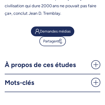
civilisation qui dure 2000 ans ne pouvait pas faire
ça», conclut Jean D. Tremblay.
Demandes médias
Partager
Une prouesse hydraulique
maya: de l'eau saine pendant
1000 ans - UdeMnouvelles
À propos de ces études
X.com
Facebook
Mots-clés
Courriel
LinkedIn
Copier le lien