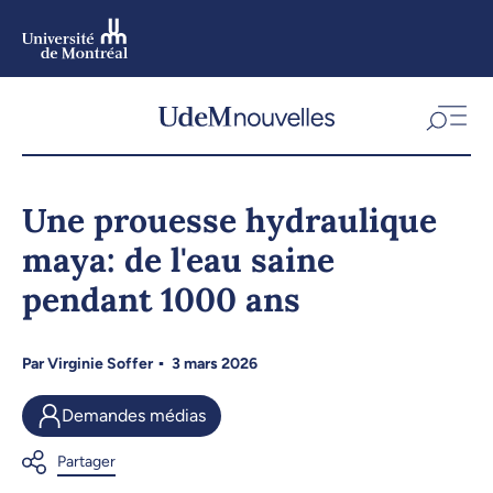
Aller
au
contenu
Aller
au
menu
Une prouesse hydraulique
maya: de l'eau saine
pendant 1000 ans
Par
Virginie Soffer
3 mars 2026
Demandes médias