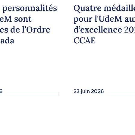
 personnalités
Quatre médaill
deM sont
pour l'UdeM au
es de l’Ordre
d’excellence 2
nada
CCAE
6
23 juin 2026