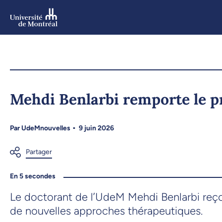
Aller
au
contenu
Aller
au
menu
Mehdi Benlarbi remporte le p
Par
UdeMnouvelles
9 juin 2026
En 5 secondes
Le doctorant de l’UdeM Mehdi Benlarbi reçoit
de nouvelles approches thérapeutiques.