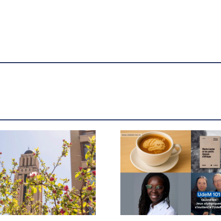
Mehdi Benlarbi remporte le
prix Uta von Schwedler -
UdeMnouvelles
X.com
Facebook
Courriel
LinkedIn
Copier le lien