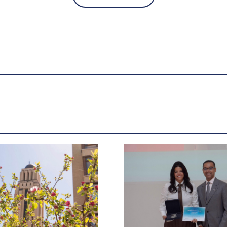
Quatre médailles pour l'UdeM
aux Prix d’excellence 2026 du
CCAE - UdeMnouvelles
X.com
Facebook
Courriel
LinkedIn
Copier le lien