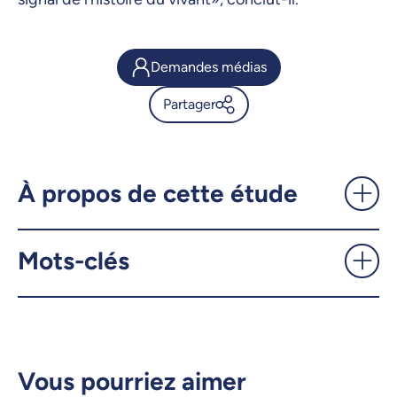
Demandes médias
Partager
Moins, c’est plus: corriger la
carte de l’évolution
microbienne - UdeMnouvelles
À propos de cette étude
X.com
Facebook
Mots-clés
Courriel
LinkedIn
Copier le lien
Vous pourriez aimer