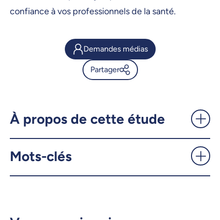
confiance à vos professionnels de la santé.
Demandes médias
Partager
TikTok: source sûre pour
s’éduquer sur les blessures du
ligament croisé antérieur? -
À propos de cette étude
UdeMnouvelles
Mots-clés
X.com
Facebook
Courriel
LinkedIn
Copier le lien