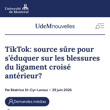
Aller
au
contenu
Aller
au
menu
TikTok: source sûre pour
s’éduquer sur les blessures
du ligament croisé
antérieur?
Par
Béatrice St-Cyr-Leroux
29 juin 2026
Demandes médias