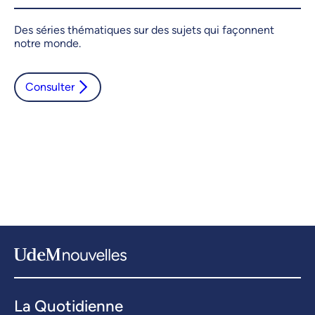
recherche à l'UdeM
Collations des
Des séries thématiques sur des sujets qui façonnent
notre monde.
grades 2025
Consulter
13 articles
11 articles
La Quotidienne