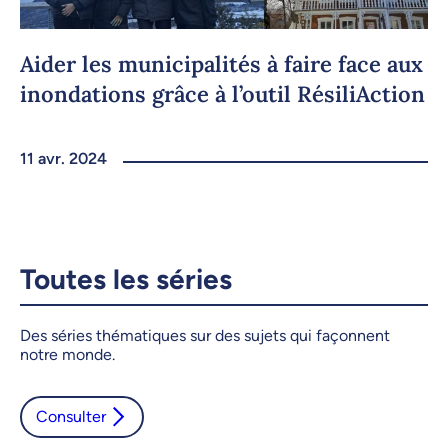
Aider les municipalités à faire face aux
inondations grâce à l’outil RésiliAction
11 avr. 2024
Toutes les séries
Le français à l'UdeM
Chaire d’excellence
Des séries thématiques sur des sujets qui façonnent
notre monde.
en recherche du
Canada
Consulter