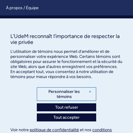
À propos / Équipe
Nous joindre
S’abonner
L’UdeM reconnaît l’importance de respecter la
vie privée
L’utilisation de témoins nous permet d’améliorer et de
personnaliser votre expérience Web. Certains témoins sont
obligatoires pour assurer le fonctionnement et la sécurité du
site Web, alors que d’autres enregistrent vos préférences.
En acceptant tout, vous consentez à notre utilisation de
témoins pour mieux répondre à vos besoins.
Bureau des communications et
des relations publiques
Personnaliser les
>
témoins
3744, rue Jean-Brillant, bureau 490
Montréal (Québec) H3T 1P1
Tout refuser
Tout accepter
Confidentialité
Conditions d’utilisation
Voir notre
politique de confidentialité
et nos
conditions
Paramètres des témoins