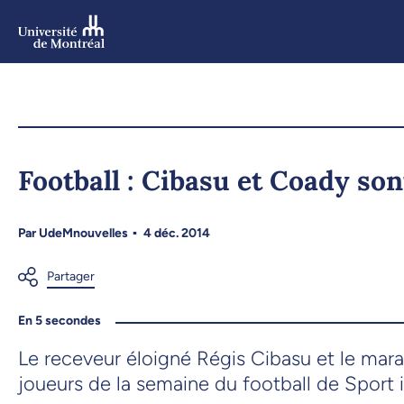
Aller
au
contenu
Aller
au
menu
Football : Cibasu et Coady so
Par
UdeMnouvelles
4 déc. 2014
En 5 secondes
Le receveur éloigné Régis Cibasu et le mar
joueurs de la semaine du football de Sport i