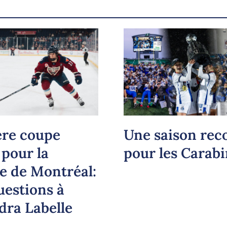
Copier le lien
re coupe
Une saison rec
 pour la
pour les Carabi
re de Montréal:
uestions à
dra Labelle