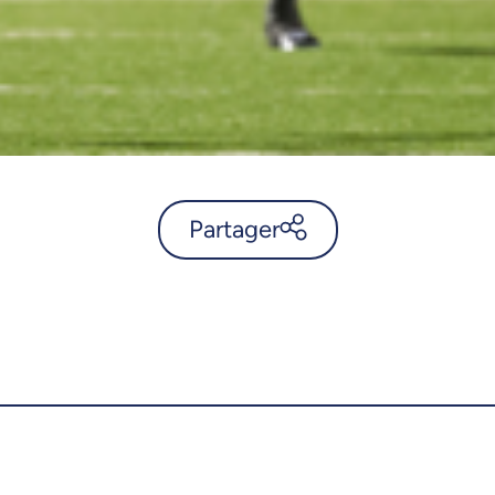
Partager
Football : Cibasu et Coady
sont les joueurs de la semaine
au Canada - UdeMnouvelles
X.com
Facebook
Courriel
LinkedIn