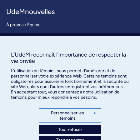
UdeMnouvelles
À propos / Équipe
Nous joindre
S’abonner
L’UdeM reconnaît l’importance de respecter la
vie privée
L’utilisation de témoins nous permet d’améliorer et de
personnaliser votre expérience Web. Certains témoins sont
obligatoires pour assurer le fonctionnement et la sécurité du
site Web, alors que d’autres enregistrent vos préférences.
En acceptant tout, vous consentez à notre utilisation de
témoins pour mieux répondre à vos besoins.
Bureau des communications et
des relations publiques
Personnaliser les
>
témoins
3744, rue Jean-Brillant, bureau 490
Montréal (Québec) H3T 1P1
Tout refuser