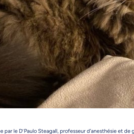
 par le D
r
Paulo Steagall, professeur d’anesthésie et de