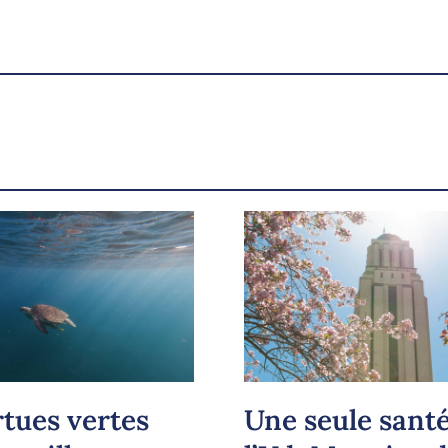
UdeMnouvelles
X.com
Facebook
Courriel
LinkedIn
Copier le lien
rtues vertes
Une seule santé