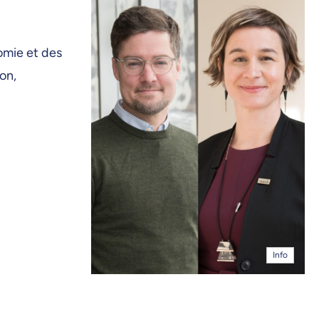
omie et des
on,
Info