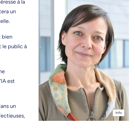
éresse à la
tera un
elle.
t bien
 le public à
che
’IA est
dans un
Info
fectieuses,