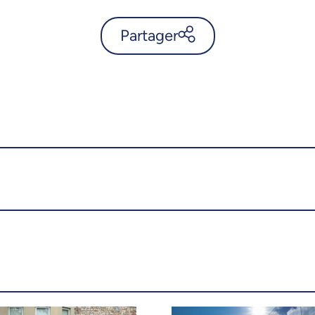
Partager
L’IA peut-elle vraiment nous
aider à faire face aux défis
d’aujourd’hui et de demain? -
UdeMnouvelles
X.com
Facebook
Courriel
LinkedIn
Copier le lien