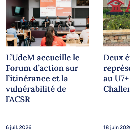
L’UdeM accueille le
Deux é
Forum d’action sur
représ
l’itinérance et la
au U7+
vulnérabilité de
Challe
l’ACSR
6 juil. 2026
18 juin 202