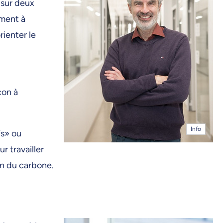
 sur deux
ement à
ienter le
çon à
Info
fs» ou
r travailler
on du carbone.