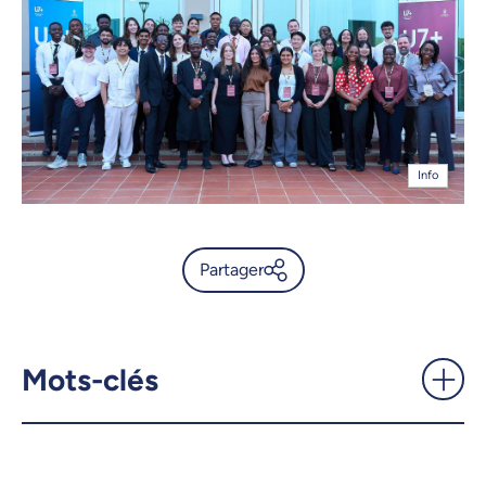
Info
Partager
Deux étudiantes représentent
l’UdeM au U7+ Student
Challenge 2026 -
Mots-clés
UdeMnouvelles
X.com
Facebook