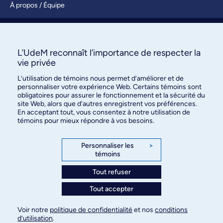
À propos / Équipe
Nous joindre
S’abonner
L’UdeM reconnaît l’importance de respecter la
vie privée
L’utilisation de témoins nous permet d’améliorer et de
personnaliser votre expérience Web. Certains témoins sont
obligatoires pour assurer le fonctionnement et la sécurité du
site Web, alors que d’autres enregistrent vos préférences.
En acceptant tout, vous consentez à notre utilisation de
témoins pour mieux répondre à vos besoins.
Bureau des communications et
des relations publiques
Personnaliser les
>
témoins
3744, rue Jean-Brillant, bureau 490
Montréal (Québec) H3T 1P1
Tout refuser
Tout accepter
Confidentialité
Conditions d’utilisation
Voir notre
politique de confidentialité
et nos
conditions
Paramètres des témoins
d’utilisation
.