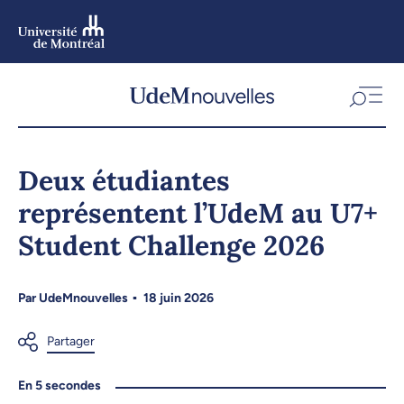
Aller
au
contenu
Aller
au
menu
Deux étudiantes
représentent l’UdeM au U7+
Student Challenge 2026
Par
UdeMnouvelles
18 juin 2026
En 5 secondes