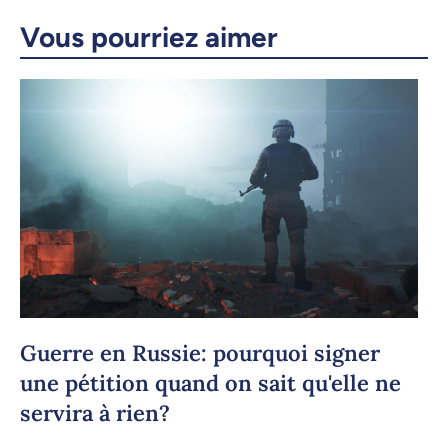
Courriel
LinkedIn
Vous pourriez aimer
Copier le lien
Guerre en Russie: pourquoi signer
une pétition quand on sait qu'elle ne
servira à rien?