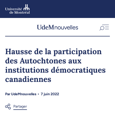
Aller
au
contenu
Aller
au
menu
Hausse de la participation
des Autochtones aux
institutions démocratiques
canadiennes
Par
UdeMnouvelles
7 juin 2022