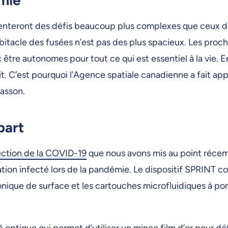
enteront des défis beaucoup plus complexes que ceux des
habitacle des fusées n’est pas des plus spacieux. Les pr
 être autonomes pour tout ce qui est essentiel à la vie. E
. C’est pourquoi l’Agence spatiale canadienne a fait appe
Masson.
part
ection de la COVID-19
que nous avons mis au point réc
ation infecté lors de la pandémie. Le dispositif SPRINT 
onique de surface et les cartouches microfluidiques à 
ptique qui permet d’utiliser un mince film d’or pour dé