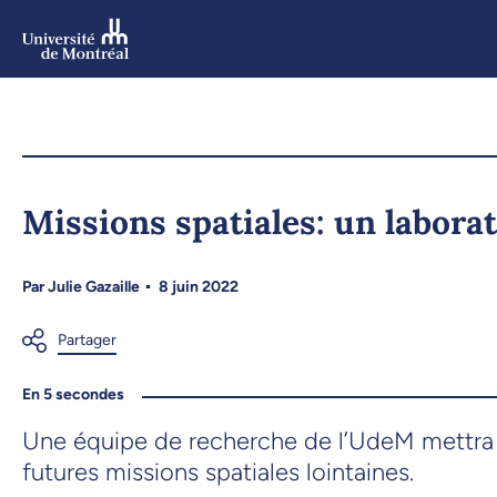
Aller
au
contenu
Aller
au
menu
Missions spatiales: un labora
Par
Julie Gazaille
8 juin 2022
En 5 secondes
Une équipe de recherche de l’UdeM mettra au
futures missions spatiales lointaines.