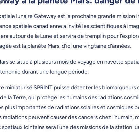
ateway à la planète Mars: danger de
patiale lunaire Gateway est la prochaine grande mission i
gence spatiale canadienne a invité les scientifiques à ima
tera autour de la Lune et servira de tremplin pour l’explor
agée est la planète Mars, d’ici une vingtaine d’années.
ars se situe à plusieurs mois de voyage en navette spatia
autonomie durant une longue période.
oire miniaturisé SPRINT puisse détecter les biomarqueurs
e la Terre, qui protège les humains des radiations cosmiqu
es plus importantes de radiations solaires et cosmiques 
s radiations peuvent causer des cancers chez l’humain, 
spatiaux lointains sera l’une des missions de la station lu