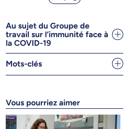
La plus vaste étude sur
l'étendue de la COVID-19
chez les jeunes Canadiens est
Au sujet du Groupe de
en cours - UdeMnouvelles
travail sur l’immunité face à
la COVID-19
X.com
Facebook
Mots-clés
Courriel
LinkedIn
Copier le lien
Vous pourriez aimer