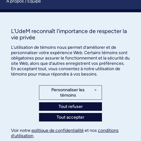
À propos / Équipe
Nous joindre
S’abonner
L’UdeM reconnaît l’importance de respecter la
vie privée
L’utilisation de témoins nous permet d’améliorer et de
personnaliser votre expérience Web. Certains témoins sont
obligatoires pour assurer le fonctionnement et la sécurité du
site Web, alors que d’autres enregistrent vos préférences.
En acceptant tout, vous consentez à notre utilisation de
témoins pour mieux répondre à vos besoins.
Bureau des communications et
des relations publiques
Personnaliser les
>
témoins
3744, rue Jean-Brillant, bureau 490
Montréal (Québec) H3T 1P1
Tout refuser
Tout accepter
Confidentialité
Conditions d’utilisation
Voir notre
politique de confidentialité
et nos
conditions
Paramètres des témoins
d’utilisation
.
© Université de Montréal, 2026. Tous droits