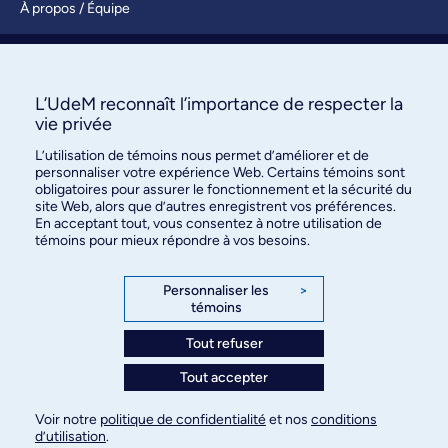
À propos / Équipe
Nous joindre
S’abonner
L’UdeM reconnaît l’importance de respecter la
vie privée
L’utilisation de témoins nous permet d’améliorer et de
personnaliser votre expérience Web. Certains témoins sont
obligatoires pour assurer le fonctionnement et la sécurité du
site Web, alors que d’autres enregistrent vos préférences.
En acceptant tout, vous consentez à notre utilisation de
témoins pour mieux répondre à vos besoins.
Bureau des communications et
des relations publiques
Personnaliser les
>
témoins
3744, rue Jean-Brillant, bureau 490
Montréal (Québec) H3T 1P1
Tout refuser
Tout accepter
Confidentialité
Conditions d’utilisation
Voir notre
politique de confidentialité
et nos
conditions
Paramètres des témoins
d’utilisation
.
© Université de Montréal, 2026. Tous droits