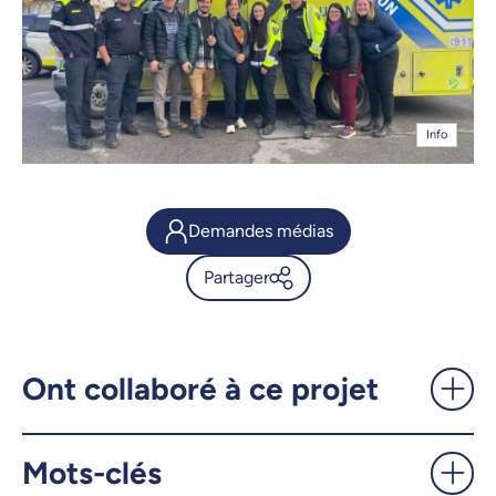
Info
Demandes médias
Partager
Immersion au cœur des
réalités autochtones -
UdeMnouvelles
Ont collaboré à ce projet
X.com
Facebook
Mots-clés