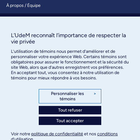
À propos / Équipe
Nous joindre
S’abonner
L’UdeM reconnaît l’importance de respecter la
vie privée
L’utilisation de témoins nous permet d’améliorer et de
personnaliser votre expérience Web. Certains témoins sont
obligatoires pour assurer le fonctionnement et la sécurité du
site Web, alors que d’autres enregistrent vos préférences.
En acceptant tout, vous consentez à notre utilisation de
témoins pour mieux répondre à vos besoins.
Bureau des communications et
des relations publiques
Personnaliser les
>
témoins
3744, rue Jean-Brillant, bureau 490
Montréal (Québec) H3T 1P1
Tout refuser
Tout accepter
Confidentialité
Conditions d’utilisation
Voir notre
politique de confidentialité
et nos
conditions
Paramètres des témoins
d’utilisation
.