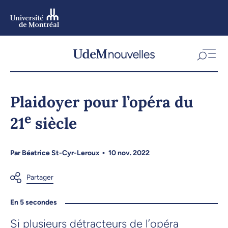
Aller
au
contenu
Aller
au
menu
Plaidoyer pour l’opéra du
e
21
siècle
Par
Béatrice St-Cyr-Leroux
10 nov. 2022
En 5 secondes
Si plusieurs détracteurs de l’opéra