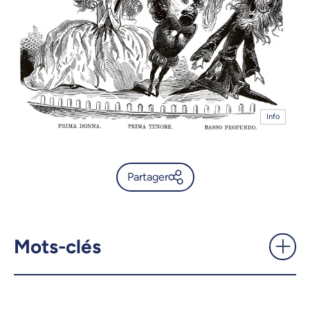
Info
Partager
Plaidoyer pour l’opéra du 21e
siècle - UdeMnouvelles
Mots-clés
X.com
Facebook
Courriel
LinkedIn