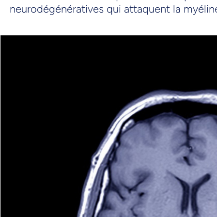
neurodégénératives qui attaquent la myélin