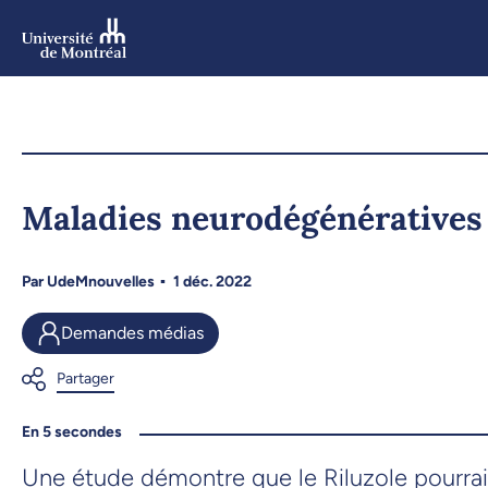
Aller
au
contenu
Aller
au
menu
Maladies neurodégénératives 
Par
UdeMnouvelles
1 déc. 2022
Demandes médias
En 5 secondes
Une étude démontre que le Riluzole pourrait