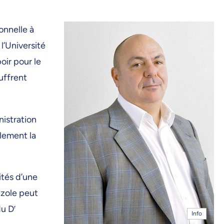
onnelle à
l’Université
oir pour le
uffrent
istration
llement la
ités d’une
uzole peut
du D
r
Info