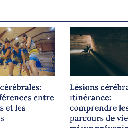
Lésions cérébra
cérébrales:
itinérance:
fférences entre
comprendre le
es et les
parcours de vi
s