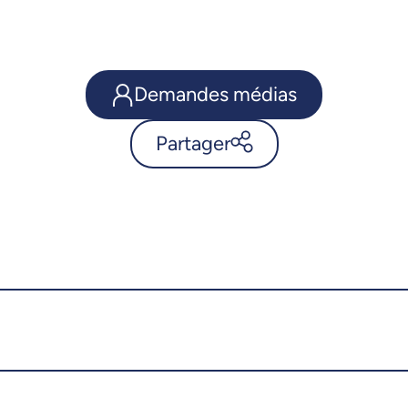
Demandes médias
Partager
Maladies neurodégénératives
incurables de la myéline: une
avancée porteuse d’espoir -
UdeMnouvelles
X.com
Facebook
Courriel
LinkedIn
Copier le lien