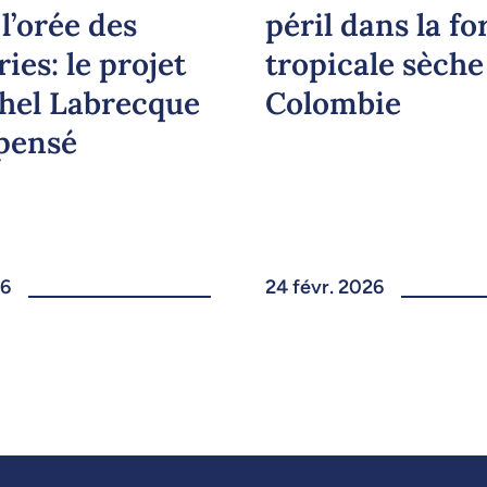
péril dans la fo
 l’orée des
tropicale sèche
ries: le projet
Colombie
hel Labrecque
pensé
26
24 févr. 2026