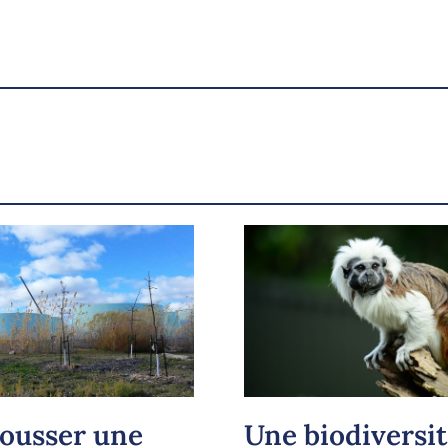
maintenant dépassée -
UdeMnouvelles
X.com
Facebook
Courriel
LinkedIn
Copier le lien
Une biodiversit
pousser une