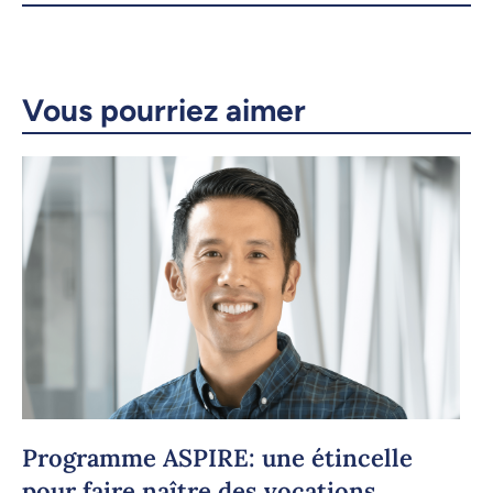
X.com
Facebook
Courriel
LinkedIn
Vous pourriez aimer
Copier le lien
Programme ASPIRE: une étincelle
pour faire naître des vocations