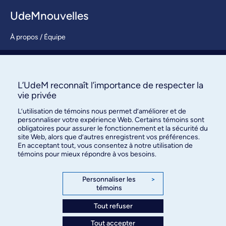
UdeMnouvelles
À propos / Équipe
Nous joindre
S’abonner
L’UdeM reconnaît l’importance de respecter la
vie privée
L’utilisation de témoins nous permet d’améliorer et de
personnaliser votre expérience Web. Certains témoins sont
obligatoires pour assurer le fonctionnement et la sécurité du
site Web, alors que d’autres enregistrent vos préférences.
En acceptant tout, vous consentez à notre utilisation de
témoins pour mieux répondre à vos besoins.
Bureau des communications et
des relations publiques
Personnaliser les
>
témoins
3744, rue Jean-Brillant, bureau 490
Montréal (Québec) H3T 1P1
Tout refuser
Tout accepter