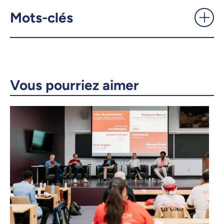
UdeMnouvelles
Mots-clés
X.com
Facebook
Courriel
LinkedIn
Vous pourriez aimer
Copier le lien