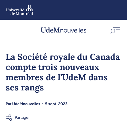
Aller
au
contenu
Aller
au
menu
La Société royale du Canada
compte trois nouveaux
membres de l’UdeM dans
ses rangs
Par
UdeMnouvelles
5 sept. 2023