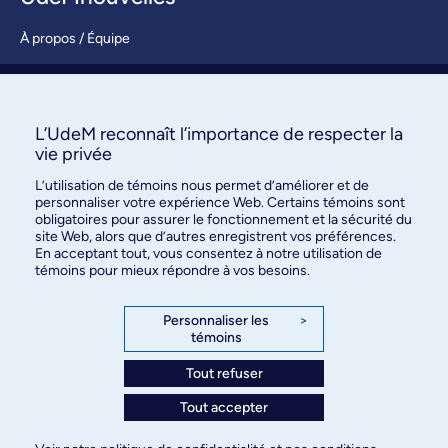
À propos / Équipe
Nous joindre
S’abonner
L’UdeM reconnaît l’importance de respecter la
vie privée
L’utilisation de témoins nous permet d’améliorer et de
personnaliser votre expérience Web. Certains témoins sont
obligatoires pour assurer le fonctionnement et la sécurité du
site Web, alors que d’autres enregistrent vos préférences.
En acceptant tout, vous consentez à notre utilisation de
témoins pour mieux répondre à vos besoins.
Bureau des communications et
des relations publiques
Personnaliser les
>
témoins
3744, rue Jean-Brillant, bureau 490
Montréal (Québec) H3T 1P1
Tout refuser
Tout accepter
Confidentialité
Conditions d’utilisation