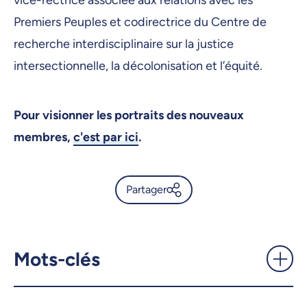
vice-rectrice associée aux relations avec les
Premiers Peuples et codirectrice du Centre de
recherche interdisciplinaire sur la justice
intersectionnelle, la décolonisation et l’équité.
Pour visionner les portraits des nouveaux
membres,
c'est par ici
.
Partager
La Société royale du Canada
compte trois nouveaux
membres de l’UdeM dans ses
Mots-clés
rangs - UdeMnouvelles
X.com
Facebook