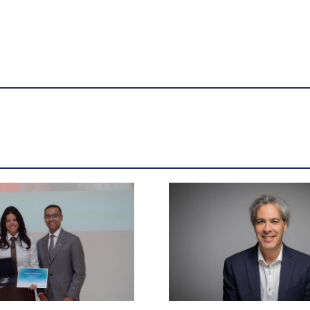
L'équipe de la Faculté de
droit s’illustre à la Coupe Gale
- UdeMnouvelles
X.com
Facebook
Courriel
LinkedIn
Copier le lien