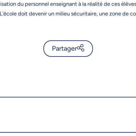
ation du personnel enseignant à la réalité de ces élèves a
e. L’école doit devenir un milieu sécuritaire, une zone de
Partager
La diversité ethnoculturelle
en éducation, comment
l’aborder? - UdeMnouvelles
X.com
Facebook
Courriel
LinkedIn
Copier le lien