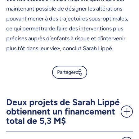
maintenant possible de désigner les altérations
pouvant mener à des trajectoires sous-optimales,
ce qui permettra de faire des interventions plus
précises auprès d’enfants à risque et d’intervenir
plus tôt dans leur vie», conclut Sarah Lippé.
Partager
On peut prédire les
performances cognitives des
nourrissons quand ils auront
Deux projets de Sarah Lippé
quatre ans - UdeMnouvelles
obtiennent un financement
total de 5,3 M$
X.com
Facebook