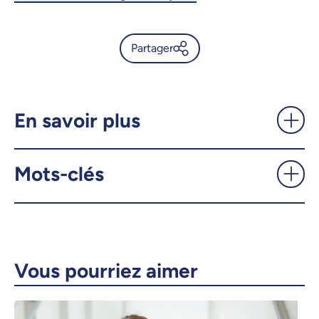
Partager
Dans les coulisses de « Délie
ta langue ! » - UdeMnouvelles
En savoir plus
X.com
Facebook
Mots-clés
Courriel
LinkedIn
Copier le lien
Vous pourriez aimer