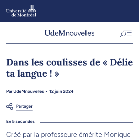
Aller
au
contenu
Aller
au
menu
Dans les coulisses de « Délie
ta langue ! »
Par
UdeMnouvelles
12 juin 2024
En 5 secondes
Créé par la professeure émérite Monique