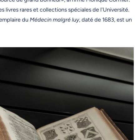
s livres rares et collections spéciales de l'Université.
exemplaire du
Médecin malgré luy
, daté de 1683, est un