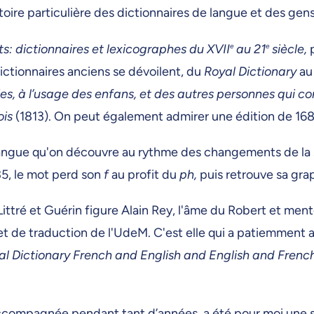
stoire particulière des dictionnaires de langue et des gens
s: dictionnaires et lexicographes du XVII
e
au 21
e
siècle,
p
dictionnaires anciens se dévoilent, du
Royal Dictionary
a
ies, à l’usage des enfans, et des autres personnes qui c
ois
(1813). On peut également admirer une édition de 16
a langue qu'on découvre au rythme des changements de la 
35, le mot perd son
f
au profit du
ph,
puis retrouve sa grap
ttré et Guérin figure Alain Rey, l'âme du Robert et men
et de traduction de l'UdeM. C'est elle qui a patiemmen
al Dictionary French and English and English and Frenc
accompagnée pendant tant d’années, a été pour moi une 