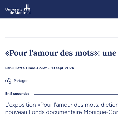
Aller
au
contenu
Aller
au
menu
«Pour l'amour des mots»: une e
Par
Juliette Tirard-Collet
13 sept. 2024
En 5 secondes
L'exposition «Pour l’amour des mots: dictio
nouveau Fonds documentaire Monique-Corm