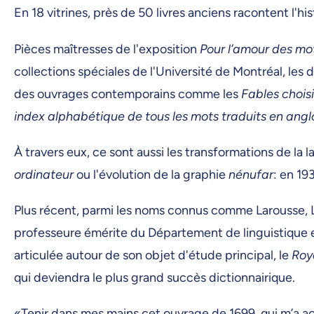
En 18 vitrines, près de 50 livres anciens racontent l'hi
Pièces maîtresses de l'exposition
Pour l’amour des mot
collections spéciales de l'Université de Montréal, les 
des ouvrages contemporains comme les
Fables chois
index alphabétique de tous les mots traduits en angl
À travers eux, ce sont aussi les transformations de l
ordinateur
ou l'évolution de la graphie
nénufar
: en 19
Plus récent, parmi les noms connus comme Larousse, Li
professeure émérite du Département de linguistique 
articulée autour de son objet d'étude principal, le
Roy
qui deviendra le plus grand succès dictionnairique.
«Tenir dans mes mains cet ouvrage de 1699, qui m’a 