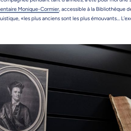
mentaire Monique-Cormier
, accessible à la Bibliothèque de
guistique, «les plus anciens sont les plus émouvants… L’