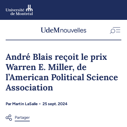
Aller
au
contenu
Aller
au
menu
André Blais reçoit le prix
Warren E. Miller, de
l’American Political Science
Association
Par
Martin LaSalle
25 sept. 2024