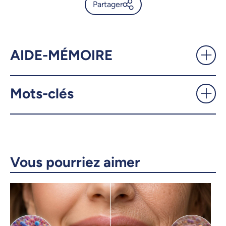
Partager
Un colloque international sur
les perturbations qui touchent
le monde du travail -
AIDE-MÉMOIRE
UdeMnouvelles
Mots-clés
X.com
Facebook
Courriel
LinkedIn
Copier le lien
Vous pourriez aimer