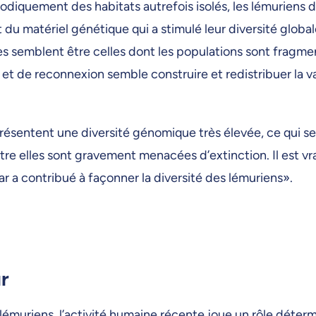
odiquement des habitats autrefois isolés, les lémuriens 
 du matériel génétique qui a stimulé leur diversité global
iées semblent être celles dont les populations sont fragm
et de reconnexion semble construire et redistribuer la va
résentent une diversité génomique très élevée, ce qui s
ntre elles sont gravement menacées d’extinction. Il est v
 a contribué à façonner la diversité des lémuriens».
r
 lémuriens, l’activité humaine récente joue un rôle déter