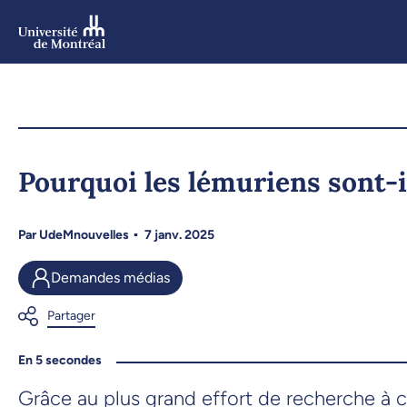
Aller
au
contenu
Aller
au
menu
Pourquoi les lémuriens sont-il
Par
UdeMnouvelles
7 janv. 2025
Demandes médias
En 5 secondes
Grâce au plus grand effort de recherche à 