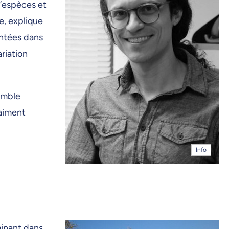
d’espèces et
e, explique
entées dans
riation
emble
raiment
Info
minant dans