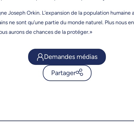
gne Joseph Orkin. L’expansion de la population humaine a
mains ne sont qu’une partie du monde naturel. Plus nous en
nous aurons de chances de la protéger.»
Demandes médias
Partager
Pourquoi les lémuriens sont-ils
presque éteints et pourtant si
diversifiés? - UdeMnouvelles
X.com
Facebook