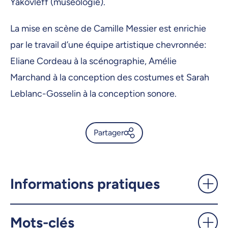
Yakovleff (muséologie).
La mise en scène de Camille Messier est enrichie
par le travail d’une équipe artistique chevronnée:
Eliane Cordeau à la scénographie, Amélie
Marchand à la conception des costumes et Sarah
Leblanc-Gosselin à la conception sonore.
Partager
«Christine, la reine-garçon»:
ode à l'indépendance d'esprit
et au libre arbitre -
Informations pratiques
UdeMnouvelles
Mots-clés
X.com
Facebook