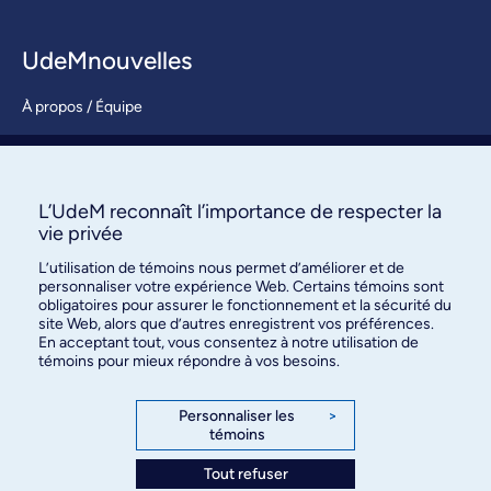
UdeMnouvelles
À propos / Équipe
Nous joindre
S’abonner
L’UdeM reconnaît l’importance de respecter la
vie privée
L’utilisation de témoins nous permet d’améliorer et de
personnaliser votre expérience Web. Certains témoins sont
obligatoires pour assurer le fonctionnement et la sécurité du
site Web, alors que d’autres enregistrent vos préférences.
En acceptant tout, vous consentez à notre utilisation de
témoins pour mieux répondre à vos besoins.
Bureau des communications et
des relations publiques
Personnaliser les
>
témoins
3744, rue Jean-Brillant, bureau 490
Montréal (Québec) H3T 1P1
Tout refuser