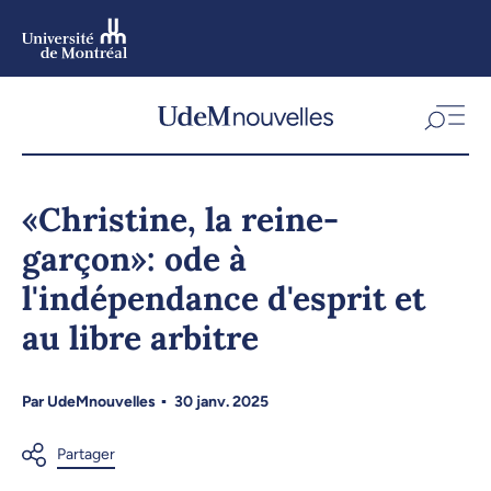
Aller
au
contenu
Aller
au
menu
«Christine, la reine-
garçon»: ode à
l'indépendance d'esprit et
au libre arbitre
Par
UdeMnouvelles
30 janv. 2025